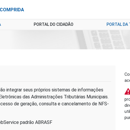
A COMPRIDA
A
PORTAL DO CIDADÃO
PORTAL DA
Co
ac
ão integrar seus próprios sistemas de informações
letrônicas das Administrações Tributárias Municipais.
pr
ocesso de geração, consulta e cancelamento de NFS-
di
ut
pu
WebService padrão ABRASF